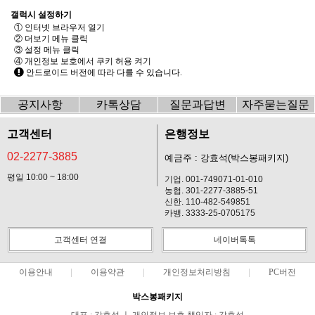
갤럭시 설정하기
① 인터넷 브라우저 열기
② 더보기 메뉴 클릭
③ 설정 메뉴 클릭
④ 개인정보 보호에서 쿠키 허용 켜기
안드로이드 버전에 따라 다를 수 있습니다.
공지사항
카톡상담
질문과답변
자주묻는질문
고객센터
은행정보
02-2277-3885
예금주 : 강효석(박스봉패키지)
평일 10:00 ~ 18:00
기업. 001-749071-01-010
농협. 301-2277-3885-51
신한. 110-482-549851
카뱅. 3333-25-0705175
고객센터 연결
네이버톡톡
이용안내
이용약관
개인정보처리방침
PC버전
박스봉패키지
대표 : 강효석 ㅣ 개인정보 보호 책임자 : 강효석