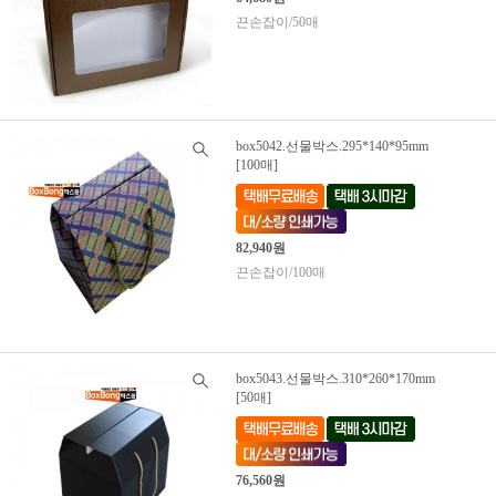
끈손잡이/50매
box5042.선물박스.295*140*95mm
[100매]
82,940원
끈손잡이/100매
box5043.선물박스.310*260*170mm
[50매]
76,560원