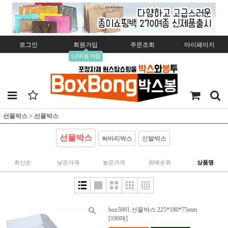
로그인
회원가입
주문조회
마이페이지
1,000원 적립
선물박스
>
선물박스
선물박스
싸바리박스
신발박스
최신순
낮은가격
높은가격
판매순위
상품명
box5001.선물박스.225*180*75mm
[100매]