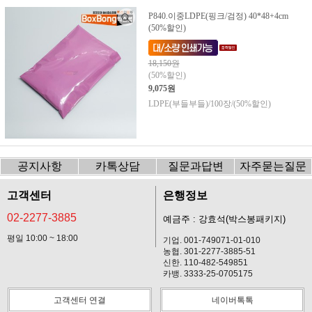
P840.이중LDPE(핑크/검정) 40*48+4cm
(50%할인)
18,150원
(50%할인)
9,075원
LDPE(부들부들)/100장/(50%할인)
공지사항
카톡상담
질문과답변
자주묻는질문
고객센터
은행정보
02-2277-3885
예금주 : 강효석(박스봉패키지)
평일 10:00 ~ 18:00
기업. 001-749071-01-010
농협. 301-2277-3885-51
신한. 110-482-549851
카뱅. 3333-25-0705175
고객센터 연결
네이버톡톡