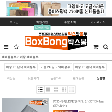
로그인
회원가입
주문조회
마이페이지
1,000원 적립
택배용봉투
>
이중.택배봉투
이중.PE.은색.택배봉투
이중.PE.핑크.택배봉투
이중.PE.흰색.택배봉투
최신순
낮은가격
높은가격
판매순위
상품명
P735.이중LDPE(은색/검정) 35*43+4cm
(50%할인)