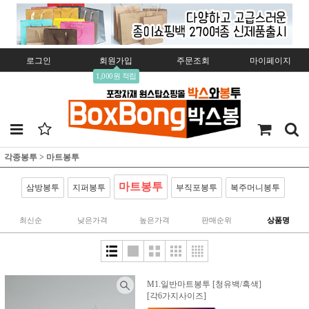
로그인
회원가입
주문조회
마이페이지
1,000원 적립
각종봉투
>
마트봉투
마트봉투
삼방봉투
지퍼봉투
부직포봉투
복주머니봉투
최신순
낮은가격
높은가격
판매순위
상품명
M1.일반마트봉투 [청유백/흑색]
[각6가지사이즈]