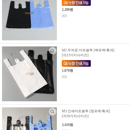
2,200원
HD
M2.두꺼운.마트봉투 [백유백/흑색]
[각13가지사이즈]
1,870원
HD
M3.인쇄마트봉투 [청유백/흑색]
[각16가지사이즈]
3,410원