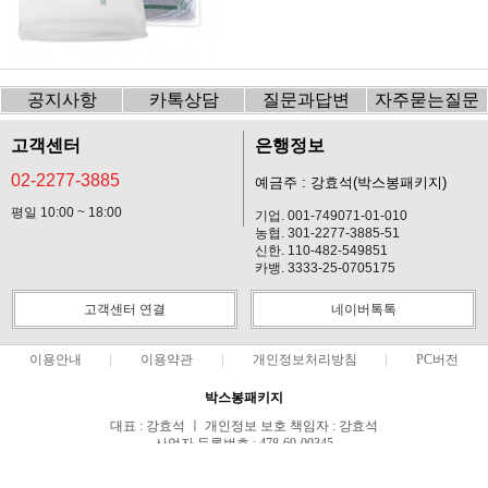
공지사항
카톡상담
질문과답변
자주묻는질문
고객센터
은행정보
02-2277-3885
예금주 : 강효석(박스봉패키지)
평일 10:00 ~ 18:00
기업. 001-749071-01-010
농협. 301-2277-3885-51
신한. 110-482-549851
카뱅. 3333-25-0705175
고객센터 연결
네이버톡톡
이용안내
이용약관
개인정보처리방침
PC버전
박스봉패키지
대표 : 강효석 ㅣ 개인정보 보호 책임자 : 강효석
사업자 등록번호 : 478-69-00345
통신판매업신고번호 : 제2019-서울중구-1241호
전화 : 02-2277-3885 ㅣ 팩스 : 02-2277-3886