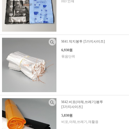
HD.인쇄
M41.막지봉투 [5가지사이즈]
6,930원
묶음단위
M42.비포(야채,쓰레기)봉투
[3가지사이즈]
5,830원
비포,야채,쓰레기,재활용