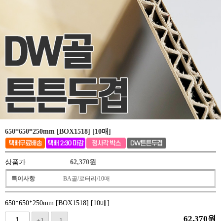
650*650*250mm [BOX1518] [10매]
상품가
62,370
원
특이사항
BA골/로터리/10매
650*650*250mm [BOX1518] [10매]
62,370
원
+1
-1