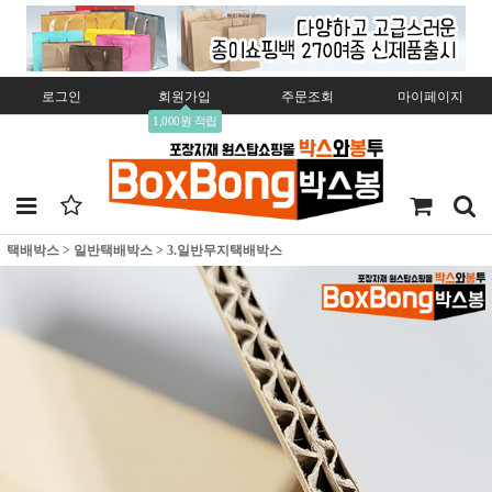
로그인
회원가입
주문조회
마이페이지
1,000원 적립
택배박스
>
일반택배박스
>
3.일반무지택배박스