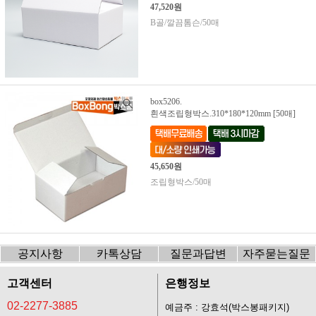
47,520원
B골/깔끔톰슨/50매
box5206.
흰색조립형박스.310*180*120mm [50매]
45,650원
조립형박스/50매
공지사항
카톡상담
질문과답변
자주묻는질문
고객센터
은행정보
02-2277-3885
예금주 : 강효석(박스봉패키지)