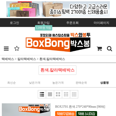
로그인
회원가입
주문조회
마이페이지
1,000원 적립
택배박스
>
칼라택배박스
>
흰색.칼라택배박스
흰색.칼라택배박스
최신순
낮은가격
높은가격
판매순위
상품명
BOX3701.흰색.270*240*90mm [90매]