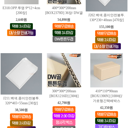
E318.OPP.투명 9*12+4cm
400*300*200mm
[200장]
[BOX2379D] 36장/ DW골
J202.백색.종이안전봉투.
2,640원
54,890원
130*230+40mm [470장]
155,100원
300*300*200mm
410*110*90mm
[BOX1216D] [30매]
[BOX1390N] [100매]/
J211.백색.종이안전봉투.
가로형긴택배박스
42,790원
320*465+55mm [30장]
42,350원
38,500원