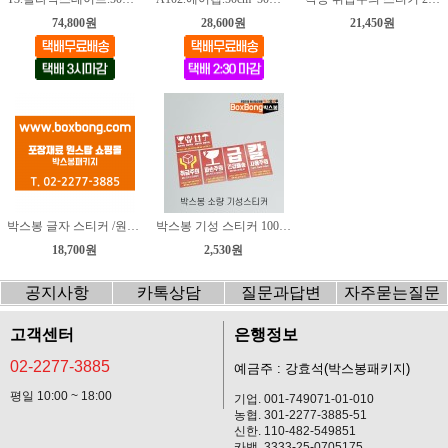
74,800원
28,600원
21,450원
박스봉 글자 스티커 /원하는 문구를 마음대로~/
박스봉 기성 스티커 100장씩 구매~
18,700원
2,530원
공지사항
카톡상담
질문과답변
자주묻는질문
고객센터
은행정보
02-2277-3885
예금주 : 강효석(박스봉패키지)
평일 10:00 ~ 18:00
기업. 001-749071-01-010
농협. 301-2277-3885-51
신한. 110-482-549851
카뱅. 3333-25-0705175