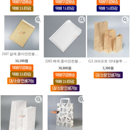
J107.갈색.종이안전봉투. 215*280+45mm [50장]
34,100원
J205.백색.종이안전봉투. 185*230+40mm [50장]
G3.크라프트 각대봉투 [4가지사이즈]
30,800원
3,300원