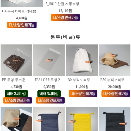
5_S010.한글.자동쇼핑백 [3가지사이즈]
12,100원
G4.무지화이트 각대봉투 [3가지사이즈]
4,400원
봉투(비닐)류
PE.투명.두꺼운.지퍼백(0.1) 23가지 사이즈
E361.OPP.투명 20*30+4cm [200장]
B0.부직포복주머니.흰색 [사이즈.18종]
B50.부직포복주머니.M4가공(70g) [색상.2종_각사이즈.5종]
4,730원
9,350원
11,000원
20,900원