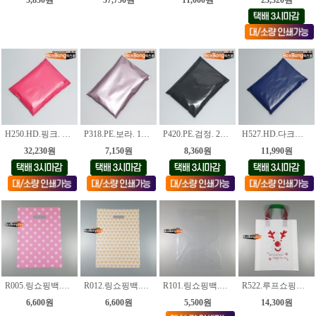
H250.HD.핑크. 50*60+4cm [100장]
P318.PE.보라. 18*25+4cm [100장]
P420.PE.검정. 20*28+4cm [100장]
H527.HD.다크블루. 27*36+4cm [100장]
32,230원
7,150원
8,360원
11,990원
R005.링쇼핑백.백색원 [4가지사이즈]
R012.링쇼핑백.하트 [4가지사이즈]
R101.링쇼핑백.투명 [6가지사이즈]
R522.루프쇼핑백.크리스마스 [2종]
6,600원
6,600원
5,500원
14,300원