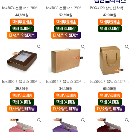
box5074.선물박스.280*120*90mm [50매]
box5039.선물박스.290*230*75mm [50매]
BOX4120.삼면접착박스.200*200*200mm [80매]
44,660원
52,690원
42,900원
box5005.선물박스.300*212*55mm [50매]
box5014.선물박스.530*300*100mm [30매]
box5020.선물박스.134*134*127mm [100매]
59,840원
54,450원
66,990원