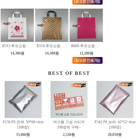
R513.루프쇼핑백.꽃 [3종]
R518.루프쇼핑백.밤색땡땡이 [3종]
R606.루프쇼핑백.진핑크 [3종]
14,300원
14,300원
13,200원
BEST OF BEST
P150.PE.은색. 50*60+4cm
박스봉 기성 스티커
P342.PE.보라. 42*52+4cm
[100장]
100장씩 구매~
[100장]
33,660원
2,530원
28,050원