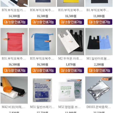
B70.부직포링가방.M4가공(70g) [색상.4종_각사이즈.2종]
B36.부직포복주머니.곤색 [사이즈.6종]
B33.부직포복주머니.노랑 [사이즈.6종]
B1.부직포복주머니.검정색 [사이즈.18종]
14,300원
16,500원
16,500원
11,000원
B31.부직포복주머니.빨강 [사이즈.6종]
B35.부직포복주머니.파랑 [사이즈.6종]
M2.두꺼운.마트봉투 [백유백/흑색] [각13가지사이즈]
M1.일반마트봉투 [청유백/흑색] [각6가지사이즈]
16,500원
16,500원
1,870원
2,200원
M42.비포(야채,쓰레기)봉투 [3가지사이즈]
M51.일반쓰레기봉투 [흑색/투명] [4가지사이즈]
M52.영업용 쓰레기봉투 [흑색/투명] [5가지사이즈]
D8103.은박증착.택배봉투 32*40+4cm
5,830원
57,750원
11,000원
23,320원