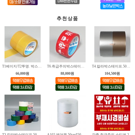
추천상품
T1베이지/T2투명. 박스테이프. 40M
T6.취급주의박스테이프.50mm*40M [취급주의]
T4.칼라박스테이프.50mm*40M [금색/은색]
66,000원
88,000원
104,500원
T3.칼라박스테이프.50mm*40M [13가지색상]
A102.에어캡.50cm*50M [2롤]
각종 취급주의 스티커 24종