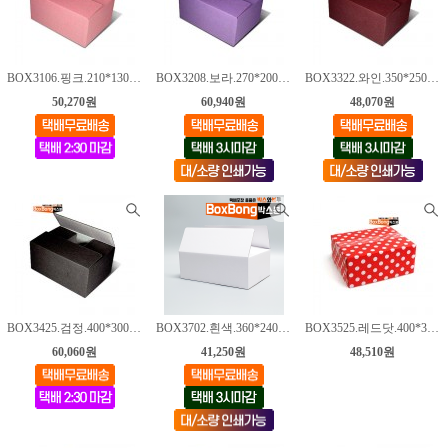
BOX3106.핑크.210*130*70mm [150매]
BOX3208.보라.270*200*130mm [100매]
BOX3322.와인.350*250*180mm [50매]
50,270원
60,940원
48,070원
BOX3425.검정.400*300*150mm [50매]
BOX3702.흰색.360*240*130mm [50매]
BOX3525.레드닷.400*300*200mm [35매]
60,060원
41,250원
48,510원