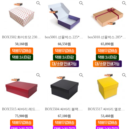
BOX3502.화이트닷.230*160*110mm [100매]
box5001.선물박스.225*180*75mm [100매]
box5010.선물박스.285*195*45mm [100매]
50,160원
66,550원
65,890원
BOX5515.싸바리.레드.300*200*80mm [10매]
BOX5504.싸바리.블랙.135*135*70mm [16매]
BOX5517.싸바리.옐로우.100*100*100mm [12매]
75,900원
67,100원
53,460원