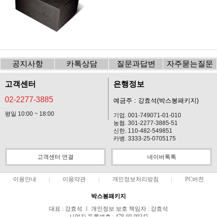
공지사항
카톡상담
질문과답변
자주묻는질문
고객센터
은행정보
02-2277-3885
예금주 : 강효석(박스봉패키지)
평일 10:00 ~ 18:00
기업. 001-749071-01-010
농협. 301-2277-3885-51
신한. 110-482-549851
카뱅. 3333-25-0705175
고객센터 연결
네이버톡톡
이용안내
이용약관
개인정보처리방침
PC버전
박스봉패키지
대표 : 강효석 ㅣ 개인정보 보호 책임자 : 강효석
사업자 등록번호 : 478-69-00345