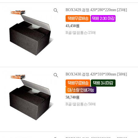
BOX3429.검정.420*280*220mm [25매]
43,450원
B골/깔끔톰슨/25매
BOX3430.검정.420*310*100mm [50매]
58,740원
B골/깔끔톰슨/50매