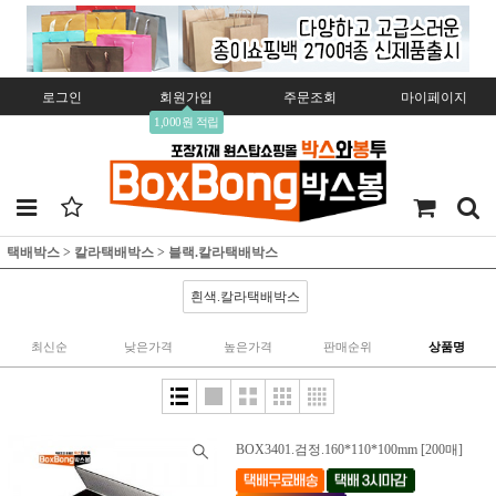
로그인
회원가입
주문조회
마이페이지
1,000원 적립
택배박스
>
칼라택배박스
>
블랙.칼라택배박스
흰색.칼라택배박스
최신순
낮은가격
높은가격
판매순위
상품명
BOX3401.검정.160*110*100mm [200매]