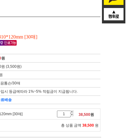
10*120mm [30매]
0
원
0원 (3,500원)
7원
깔끔톰슨/30매
입시 등급에따라 1%~5% 적립금이 지급됩니다.
무료배송
120mm [30매]
38,500
원
총 상품 금액
38,500
원