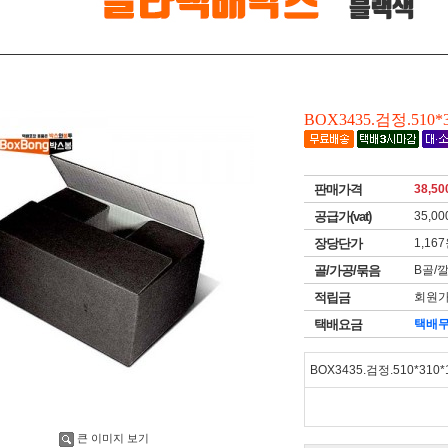
BOX3435.검정.510*3
판매가격
38,50
공급가(vat)
35,00
장당단가
1,16
골/가공/묶음
B골/
적립금
회원가
택배요금
택배
BOX3435.검정.510*310*
큰 이미지 보기