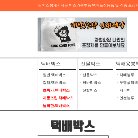
※ 박스봉패키지는 박스와봉투등 택배포장용품 및 각종 포장
택배박스
선물박스
택배용봉
ㆍ일반.택배박스
ㆍ선물박스
ㆍ택배봉투
ㆍ칼라.택배박스
ㆍ싸바리박스
ㆍ투명폴리백
ㆍ초특가.택배박스
ㆍ신발박스
ㆍ지퍼백
ㆍ자동조립.택배박스
ㆍ안전봉투
ㆍ납작한.택배박스