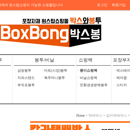
자재의 원스탑쇼핑이 가능한 쇼핑몰입니다
로그인
회원가입
투
봉투/비닐
쇼핑백
포장부
ㆍ삼방봉투
ㆍ마트(시장)봉투
ㆍ종이쇼핑백
ㆍ박스테
ㆍ지퍼스탠드
ㆍ복주머니봉투
ㆍ비닐쇼핑백
ㆍ에어캡
ㆍ부직포봉투
ㆍ친환경생분해봉투
ㆍ스티커
> 택배박스 > 칼라택배박스 > 블
Home