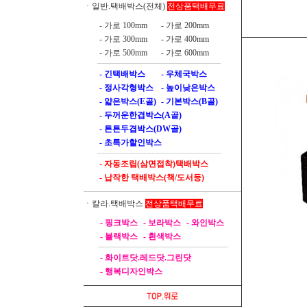
전상품택배무료
ㆍ일반.택배박스(전체)
- 가로 100mm
- 가로 200mm
- 가로 300mm
- 가로 400mm
- 가로 500mm
- 가로 600mm
- 긴택배박스
- 우체국박스
- 정사각형박스
- 높이낮은박스
- 얇은박스(E골)
- 기본박스(B골)
- 두꺼운한겹박스(A골)
- 튼튼두겹박스(DW골)
- 초특가할인박스
- 자동조립(삼면접착)택배박스
- 납작한 택배박스(책/도서등)
전상품택배무료
ㆍ칼라.택배박스
- 핑크박스
- 보라박스
- 와인박스
- 블랙박스
- 흰색박스
- 화이트닷.레드닷.그린닷
- 행복디자인박스