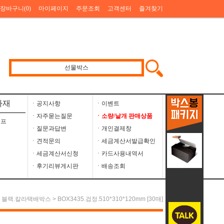
장바구니(
0
)
마이페이지
주문조회
고객센터
즐겨찾기
자재
ㆍ공지사항
ㆍ이벤트
ㆍ자주묻는질문
ㆍ소량/낱개 판매상품
이프
ㆍ질문과답변
ㆍ개인결제창
ㆍ견적문의
ㆍ세금계산서발급확인
ㆍ세금계산서신청
ㆍ카드사용내역서
ㆍ후기리뷰게시판
ㆍ배송조회
랙.칼라택배박스 > BOX3435.검정.510*310*120mm [30매]