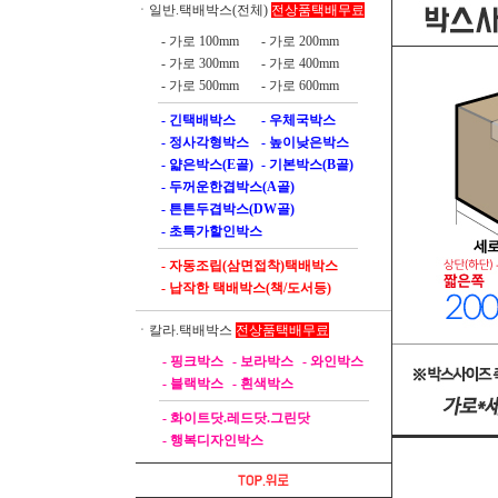
전상품택배무료
ㆍ일반.택배박스(전체)
- 가로 100mm
- 가로 200mm
- 가로 300mm
- 가로 400mm
- 가로 500mm
- 가로 600mm
- 긴택배박스
- 우체국박스
- 정사각형박스
- 높이낮은박스
- 얇은박스(E골)
- 기본박스(B골)
- 두꺼운한겹박스(A골)
- 튼튼두겹박스(DW골)
- 초특가할인박스
- 자동조립(삼면접착)택배박스
- 납작한 택배박스(책/도서등)
전상품택배무료
ㆍ칼라.택배박스
- 핑크박스
- 보라박스
- 와인박스
- 블랙박스
- 흰색박스
- 화이트닷.레드닷.그린닷
- 행복디자인박스