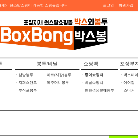
자재의 원스탑쇼핑이 가능한 쇼핑몰입니다
로그인
회원가입
투
봉투/비닐
쇼핑백
포장부
ㆍ삼방봉투
ㆍ마트(시장)봉투
ㆍ종이쇼핑백
ㆍ박스테
ㆍ지퍼스탠드
ㆍ복주머니봉투
ㆍ비닐쇼핑백
ㆍ에어캡
ㆍ부직포봉투
ㆍ친환경생분해봉투
ㆍ스티커