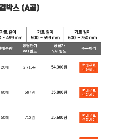
장당단가
공급가
판매수량
주문하기
VAT별도
VAT별도
54,300원
20매
2,715원
35,800원
60매
597원
35,600원
50매
712원