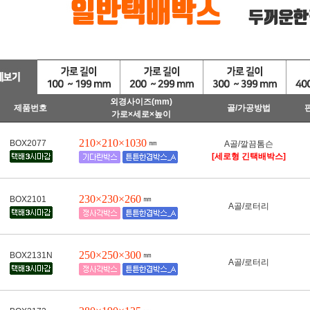
외경사이즈(mm)
제품번호
골/가공방법
가로×세로×높이
210×210×1030
㎜
BOX2077
A골/깔끔톰슨
[세로형 긴택배박스]
230×230×260
㎜
BOX2101
A골/로터리
250×250×300
㎜
BOX2131N
A골/로터리