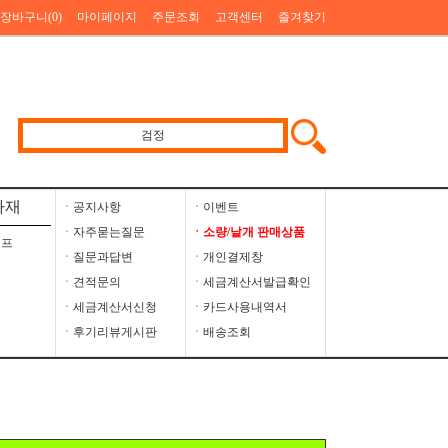
장바구니(
0
)
마이페이지
주문조회
고객센터
즐겨찾기
자재
ㆍ공지사항
ㆍ이벤트
ㆍ자주묻는질문
ㆍ소량/낱개 판매상품
이프
ㆍ질문과답변
ㆍ개인결제창
ㆍ견적문의
ㆍ세금계산서발급확인
ㆍ세금계산서신청
ㆍ카드사용내역서
ㆍ후기리뷰게시판
ㆍ배송조회