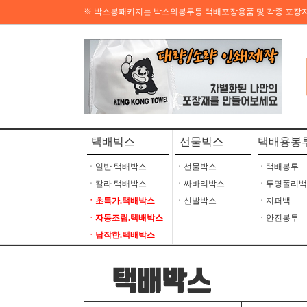
※ 박스봉패키지는 박스와봉투등 택배포장용품 및 각종 포장
택배박스
선물박스
택배용봉
ㆍ일반.택배박스
ㆍ선물박스
ㆍ택배봉투
ㆍ칼라.택배박스
ㆍ싸바리박스
ㆍ투명폴리백
ㆍ초특가.택배박스
ㆍ신발박스
ㆍ지퍼백
ㆍ자동조립.택배박스
ㆍ안전봉투
ㆍ납작한.택배박스