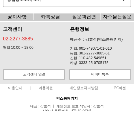
공지사항
카톡상담
질문과답변
자주묻는질문
고객센터
은행정보
02-2277-3885
예금주 : 강효석(박스봉패키지)
평일 10:00 ~ 18:00
기업. 001-749071-01-010
농협. 301-2277-3885-51
신한. 110-482-549851
카뱅. 3333-25-0705175
고객센터 연결
네이버톡톡
이용안내
이용약관
개인정보처리방침
PC버전
박스봉패키지
대표 : 강효석 ㅣ 개인정보 보호 책임자 : 강효석
사업자 등록번호 : 478-69-00345
통신판매업신고번호 : 제2019-서울중구-1241호
전화 : 02-2277-3885 ㅣ 팩스 : 02-2277-3886
주소 : 서울특별시 중구 동호로33길 24, 2099~2100호