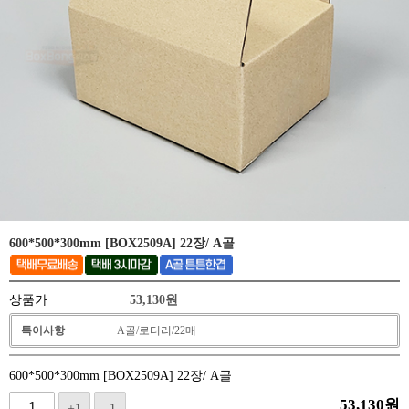
600*500*300mm [BOX2509A] 22장/ A골
상품가
53,130
원
특이사항
A골/로터리/22매
600*500*300mm [BOX2509A] 22장/ A골
53,130
원
+1
-1