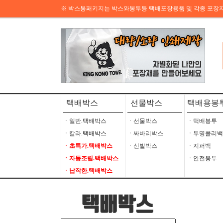
※ 박스봉패키지는 박스와봉투등 택배포장용품 및 각종 포장
택배박스
선물박스
택배용봉
ㆍ일반.택배박스
ㆍ선물박스
ㆍ택배봉투
ㆍ칼라.택배박스
ㆍ싸바리박스
ㆍ투명폴리백
ㆍ초특가.택배박스
ㆍ신발박스
ㆍ지퍼백
ㆍ자동조립.택배박스
ㆍ안전봉투
ㆍ납작한.택배박스