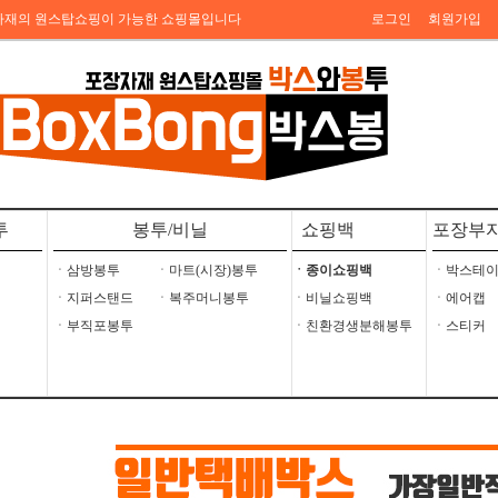
자재의 원스탑쇼핑이 가능한 쇼핑몰입니다
로그인
회원가입
투
봉투/비닐
쇼핑백
포장부
ㆍ삼방봉투
ㆍ마트(시장)봉투
ㆍ종이쇼핑백
ㆍ박스테
ㆍ지퍼스탠드
ㆍ복주머니봉투
ㆍ비닐쇼핑백
ㆍ에어캡
ㆍ부직포봉투
ㆍ친환경생분해봉투
ㆍ스티커