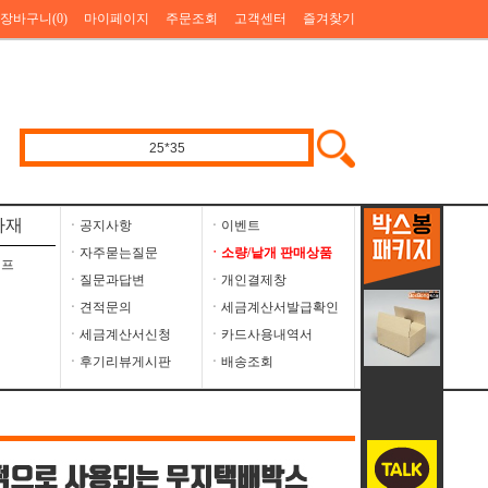
장바구니(
0
)
마이페이지
주문조회
고객센터
즐겨찾기
자재
ㆍ공지사항
ㆍ이벤트
ㆍ자주묻는질문
ㆍ소량/낱개 판매상품
이프
ㆍ질문과답변
ㆍ개인결제창
ㆍ견적문의
ㆍ세금계산서발급확인
ㆍ세금계산서신청
ㆍ카드사용내역서
ㆍ후기리뷰게시판
ㆍ배송조회