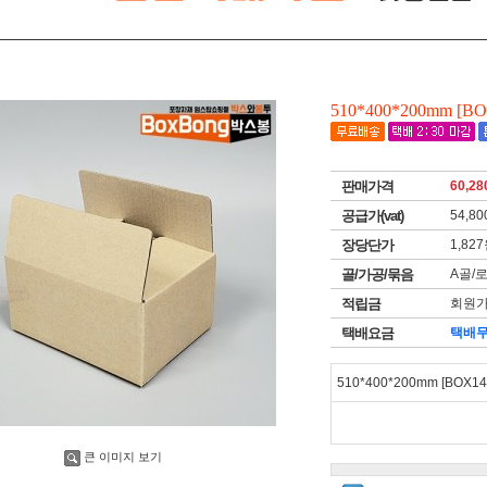
510*400*200mm [BO
판매가격
60,28
공급가(vat)
54,80
장당단가
1,82
골/가공/묶음
A골/
적립금
회원가
택배요금
택배
510*400*200mm [BOX147
큰 이미지 보기