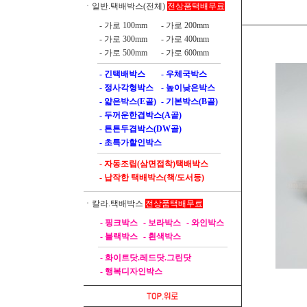
전상품택배무료
ㆍ일반.택배박스(전체)
- 가로 100mm
- 가로 200mm
- 가로 300mm
- 가로 400mm
- 가로 500mm
- 가로 600mm
- 긴택배박스
- 우체국박스
- 정사각형박스
- 높이낮은박스
- 얇은박스(E골)
- 기본박스(B골)
- 두꺼운한겹박스(A골)
- 튼튼두겹박스(DW골)
- 초특가할인박스
- 자동조립(삼면접착)택배박스
- 납작한 택배박스(책/도서등)
전상품택배무료
ㆍ칼라.택배박스
- 핑크박스
- 보라박스
- 와인박스
- 블랙박스
- 흰색박스
- 화이트닷.레드닷.그린닷
- 행복디자인박스