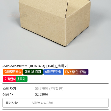
550*550*390mm [BOX1493] [15매]_초특가
소비자가
56,870원 (
7
%할인)
상품가
52,690
원
특이사항
A골/로타리/15매