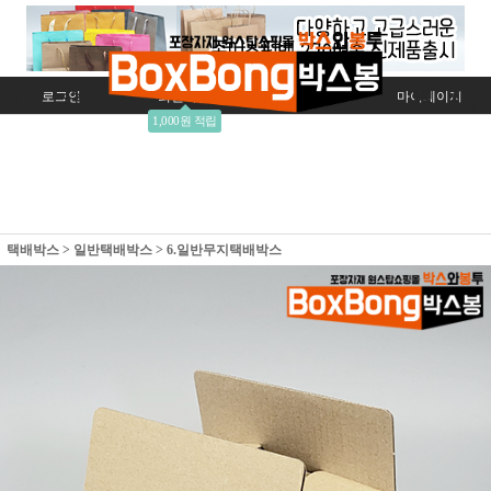
로그인
회원가입
주문조회
마이페이지
1,000원 적립
택배박스
>
일반택배박스
>
6.일반무지택배박스