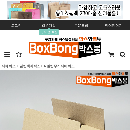
로그인
회원가입
주문조회
마이페이지
1,000원 적립
택배박스
>
일반택배박스
>
6.일반무지택배박스