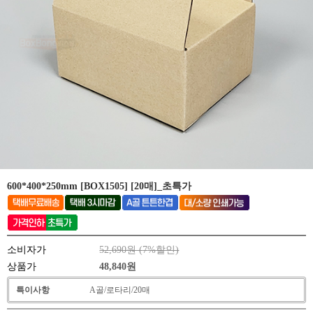
600*400*250mm [BOX1505] [20매]_초특가
소비자가
52,690원 (
7
%할인)
상품가
48,840
원
특이사항
A골/로타리/20매