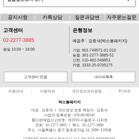
공지사항
카톡상담
질문과답변
자주묻는질문
고객센터
은행정보
02-2277-3885
예금주 : 강효석(박스봉패키지)
평일 10:00 ~ 18:00
기업. 001-749071-01-010
농협. 301-2277-3885-51
신한. 110-482-549851
카뱅. 3333-25-0705175
고객센터 연결
네이버톡톡
이용안내
이용약관
개인정보처리방침
PC버전
박스봉패키지
대표 : 강효석 ㅣ 개인정보 보호 책임자 : 강효석
사업자 등록번호 : 478-69-00345
통신판매업신고번호 : 제2019-서울중구-1241호
전화 : 02-2277-3885 ㅣ 팩스 : 02-2277-3886
주소 : 서울특별시 중구 동호로33길 24, 2099~2100호