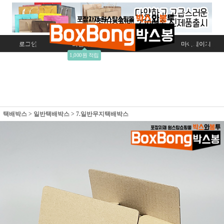
로그인
회원가입
주문조회
마이페이지
1,000원 적립
택배박스
>
일반택배박스
>
7.일반무지택배박스