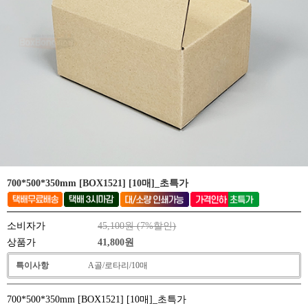
700*500*350mm [BOX1521] [10매]_초특가
소비자가
45,100원 (
7
%할인)
상품가
41,800
원
특이사항
A골/로타리/10매
700*500*350mm [BOX1521] [10매]_초특가