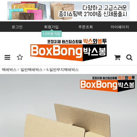
로그인
회원가입
주문조회
마이페이지
1,000원 적립
택배박스
>
일반택배박스
>
6.일반무지택배박스