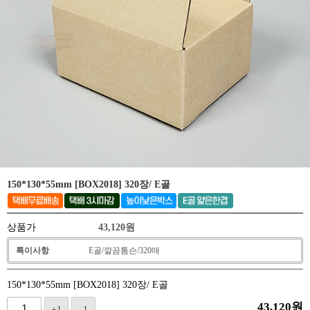
150*130*55mm [BOX2018] 320장/ E골
상품가
43,120
원
특이사항
E골/깔끔톰슨/320매
150*130*55mm [BOX2018] 320장/ E골
43,120
원
+1
-1