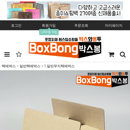
로그인
회원가입
주문조회
마이페이지
1,000원 적립
택배박스
>
일반택배박스
>
7.일반무지택배박스