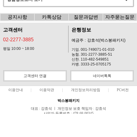
공지사항
카톡상담
질문과답변
자주묻는질문
고객센터
은행정보
02-2277-3885
예금주 : 강효석(박스봉패키지)
평일 10:00 ~ 18:00
기업. 001-749071-01-010
농협. 301-2277-3885-51
신한. 110-482-549851
카뱅. 3333-25-0705175
고객센터 연결
네이버톡톡
이용안내
이용약관
개인정보처리방침
PC버전
박스봉패키지
대표 : 강효석 ㅣ 개인정보 보호 책임자 : 강효석
사업자 등록번호 : 478-69-00345
통신판매업신고번호 : 제2019-서울중구-1241호
전화 : 02-2277-3885 ㅣ 팩스 : 02-2277-3886
주소 : 서울특별시 중구 동호로33길 24, 2099~2100호