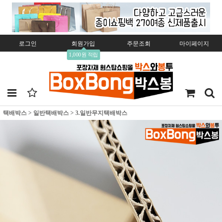
로그인
회원가입
주문조회
마이페이지
1,000원 적립
택배박스
>
일반택배박스
>
3.일반무지택배박스