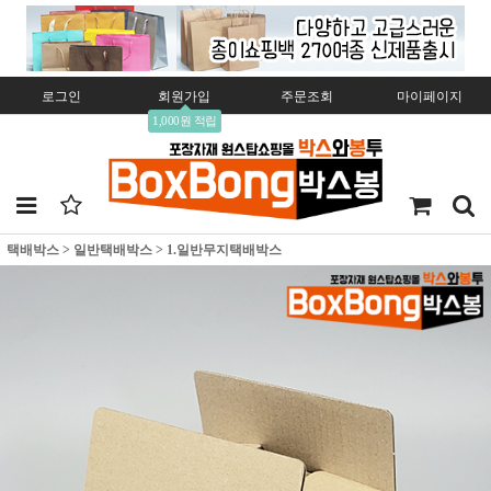
로그인
회원가입
주문조회
마이페이지
1,000원 적립
택배박스
>
일반택배박스
>
1.일반무지택배박스