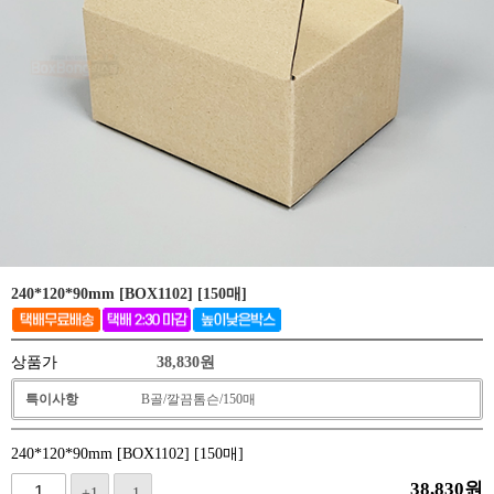
240*120*90mm [BOX1102] [150매]
상품가
38,830
원
특이사항
B골/깔끔톰슨/150매
240*120*90mm [BOX1102] [150매]
38,830
원
+1
-1