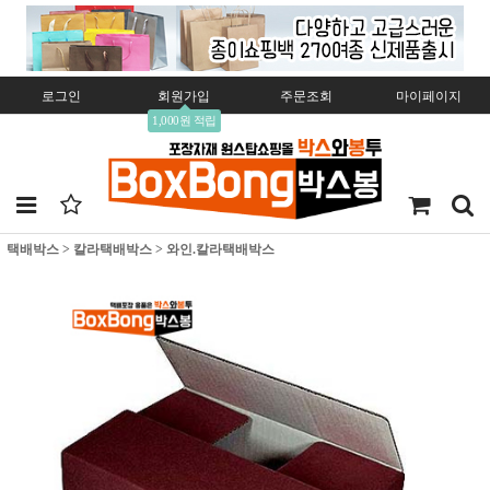
로그인
회원가입
주문조회
마이페이지
1,000원 적립
택배박스
>
칼라택배박스
>
와인.칼라택배박스