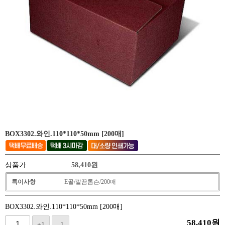
BOX3302.와인.110*110*50mm [200매]
상품가
58,410
원
특이사항
E골/깔끔톰슨/200매
BOX3302.와인.110*110*50mm [200매]
58,410
원
+1
-1