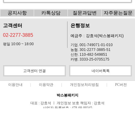
공지사항
카톡상담
질문과답변
자주묻는질문
고객센터
은행정보
02-2277-3885
예금주 : 강효석(박스봉패키지)
평일 10:00 ~ 18:00
기업. 001-749071-01-010
농협. 301-2277-3885-51
신한. 110-482-549851
카뱅. 3333-25-0705175
고객센터 연결
네이버톡톡
이용안내
이용약관
개인정보처리방침
PC버전
박스봉패키지
대표 : 강효석 ㅣ 개인정보 보호 책임자 : 강효석
사업자 등록번호 : 478-69-00345
통신판매업신고번호 : 제2019-서울중구-1241호
전화 : 02-2277-3885 ㅣ 팩스 : 02-2277-3886
주소 : 서울특별시 중구 동호로33길 24, 2099~2100호
COPYRIGHT(C)박스봉패키지 ALL RIGHTS RESERVED.