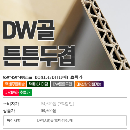
650*450*400mm [BOX1517D] [10매]_초특가
소비자가
54,670원 (
7
%할인)
상품가
50,600
원
특이사항
DW(AB)골/로타리/10매