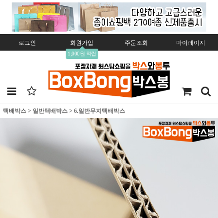
로그인
회원가입
주문조회
마이페이지
1,000원 적립
택배박스
>
일반택배박스
>
6.일반무지택배박스