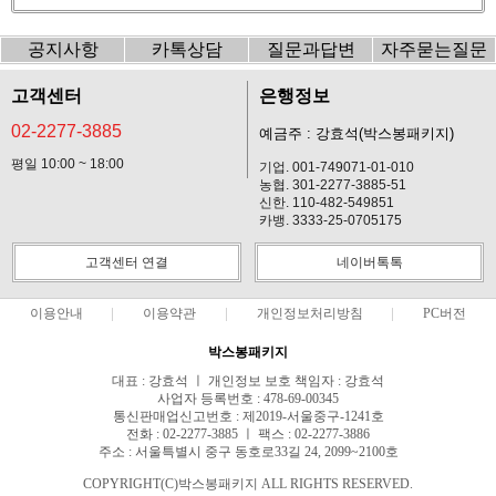
공지사항
카톡상담
질문과답변
자주묻는질문
고객센터
은행정보
02-2277-3885
예금주 : 강효석(박스봉패키지)
평일 10:00 ~ 18:00
기업. 001-749071-01-010
농협. 301-2277-3885-51
신한. 110-482-549851
카뱅. 3333-25-0705175
고객센터 연결
네이버톡톡
이용안내
이용약관
개인정보처리방침
PC버전
박스봉패키지
대표 : 강효석 ㅣ 개인정보 보호 책임자 : 강효석
사업자 등록번호 : 478-69-00345
통신판매업신고번호 : 제2019-서울중구-1241호
전화 : 02-2277-3885 ㅣ 팩스 : 02-2277-3886
주소 : 서울특별시 중구 동호로33길 24, 2099~2100호
COPYRIGHT(C)박스봉패키지 ALL RIGHTS RESERVED.