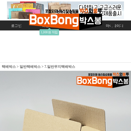
로그인
회원가입
주문조회
마이페이지
1,000원 적립
택배박스
>
일반택배박스
>
7.일반무지택배박스