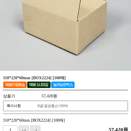
310*220*60mm [BOX2224] [100매]
상품가
57,420
원
특이사항
B골/깔끔톰슨/100매
310*220*60mm [BOX2224] [100매]
57,420
원
+1
-1