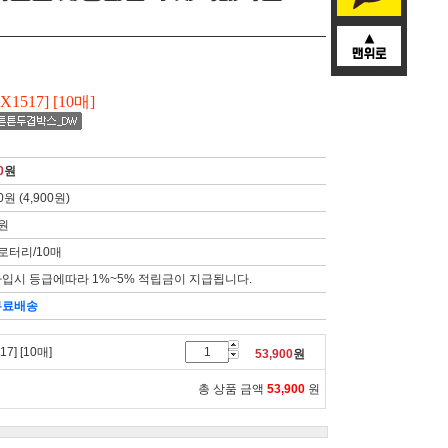
X1517] [10매]
0
원
0원 (4,900원)
0원
/로터리/10매
입시 등급에따라 1%~5% 적립금이 지급됩니다.
무료배송
7] [10매]
53,900
원
총 상품 금액
53,900
원