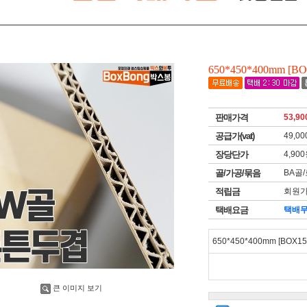
650*450*400mm [BO
판매가격
53,90
공급가(vat)
49,00
장당단가
4,90
골/가공/묶음
BA골
적립금
회원가
택배요금
택배
650*450*400mm [BOX151
큰 이미지 보기