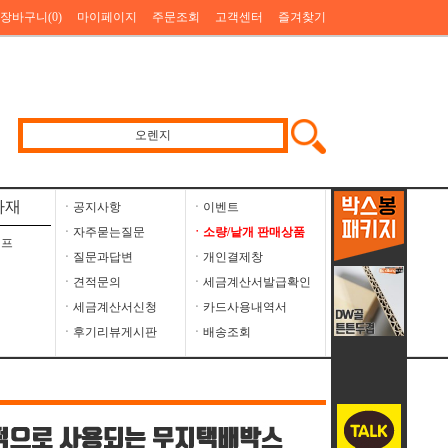
장바구니(
0
)
마이페이지
주문조회
고객센터
즐겨찾기
자재
ㆍ공지사항
ㆍ이벤트
ㆍ자주묻는질문
ㆍ소량/낱개 판매상품
이프
ㆍ질문과답변
ㆍ개인결제창
ㆍ견적문의
ㆍ세금계산서발급확인
ㆍ세금계산서신청
ㆍ카드사용내역서
ㆍ후기리뷰게시판
ㆍ배송조회