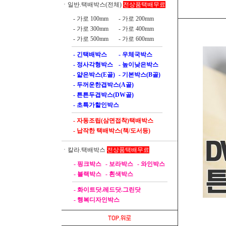
전상품택배무료
ㆍ일반.택배박스(전체)
- 가로 100mm
- 가로 200mm
- 가로 300mm
- 가로 400mm
- 가로 500mm
- 가로 600mm
- 긴택배박스
- 우체국박스
- 정사각형박스
- 높이낮은박스
- 얇은박스(E골)
- 기본박스(B골)
- 두꺼운한겹박스(A골)
- 튼튼두겹박스(DW골)
- 초특가할인박스
- 자동조립(삼면접착)택배박스
- 납작한 택배박스(책/도서등)
전상품택배무료
ㆍ칼라.택배박스
- 핑크박스
- 보라박스
- 와인박스
- 블랙박스
- 흰색박스
- 화이트닷.레드닷.그린닷
- 행복디자인박스