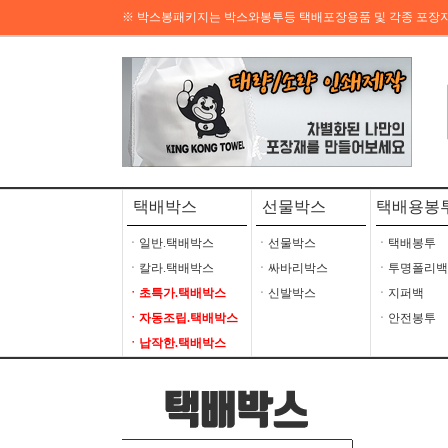
※ 박스봉패키지는 박스와봉투등 택배포장용품 및 각종 포장
택배박스
선물박스
택배용봉
ㆍ일반.택배박스
ㆍ선물박스
ㆍ택배봉투
ㆍ칼라.택배박스
ㆍ싸바리박스
ㆍ투명폴리백
ㆍ초특가.택배박스
ㆍ신발박스
ㆍ지퍼백
ㆍ자동조립.택배박스
ㆍ안전봉투
ㆍ납작한.택배박스