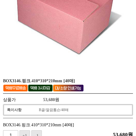
BOX3146.핑크.410*310*210mm [40매]
상품가
53,680
원
특이사항
B골/깔끔톰슨/40매
BOX3146.핑크.410*310*210mm [40매]
53,680
원
+1
-1