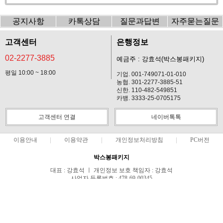
공지사항
카톡상담
질문과답변
자주묻는질문
고객센터
은행정보
02-2277-3885
예금주 : 강효석(박스봉패키지)
평일 10:00 ~ 18:00
기업. 001-749071-01-010
농협. 301-2277-3885-51
신한. 110-482-549851
카뱅. 3333-25-0705175
고객센터 연결
네이버톡톡
이용안내
이용약관
개인정보처리방침
PC버전
박스봉패키지
대표 : 강효석 ㅣ 개인정보 보호 책임자 : 강효석
사업자 등록번호 : 478-69-00345
통신판매업신고번호 : 제2019-서울중구-1241호
전화 : 02-2277-3885 ㅣ 팩스 : 02-2277-3886
주소 : 서울특별시 중구 동호로33길 24, 2099~2100호
COPYRIGHT(C)박스봉패키지 ALL RIGHTS RESERVED.