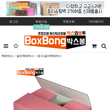
로그인
회원가입
주문조회
마이페이지
1,000원 적립
택배박스
>
칼라택배박스
>
핑크.칼라택배박스