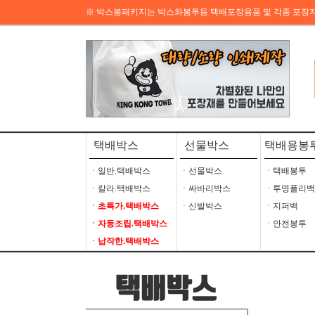
※ 박스봉패키지는 박스와봉투등 택배포장용품 및 각종 포장
택배박스
선물박스
택배용봉
ㆍ일반.택배박스
ㆍ선물박스
ㆍ택배봉투
ㆍ칼라.택배박스
ㆍ싸바리박스
ㆍ투명폴리백
ㆍ초특가.택배박스
ㆍ신발박스
ㆍ지퍼백
ㆍ자동조립.택배박스
ㆍ안전봉투
ㆍ납작한.택배박스