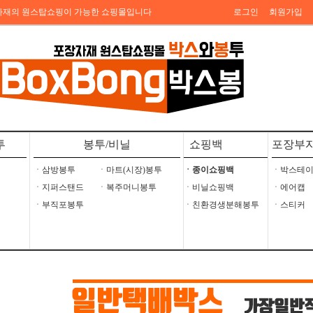
자재의 원스탑쇼핑이 가능한 쇼핑몰입니다
로그인
회원가입
투
봉투/비닐
쇼핑백
포장부
ㆍ삼방봉투
ㆍ마트(시장)봉투
ㆍ종이쇼핑백
ㆍ박스테
ㆍ지퍼스탠드
ㆍ복주머니봉투
ㆍ비닐쇼핑백
ㆍ에어캡
ㆍ부직포봉투
ㆍ친환경생분해봉투
ㆍ스티커