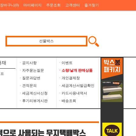
장바구니(
0
)
마이페이지
주문조회
고객센터
즐겨찾기
자재
ㆍ공지사항
ㆍ이벤트
ㆍ자주묻는질문
ㆍ소량/낱개 판매상품
이프
ㆍ질문과답변
ㆍ개인결제창
ㆍ견적문의
ㆍ세금계산서발급확인
ㆍ세금계산서신청
ㆍ카드사용내역서
ㆍ후기리뷰게시판
ㆍ배송조회