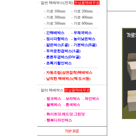
전상품택배무료
ㆍ일반.택배박스(전체)
- 가로 100mm
- 가로 200mm
- 가로 300mm
- 가로 400mm
- 가로 500mm
- 가로 600mm
- 긴택배박스
- 우체국박스
- 정사각형박스
- 높이낮은박스
- 얇은박스(E골)
- 기본박스(B골)
- 두꺼운한겹박스(A골)
- 튼튼두겹박스(DW골)
- 초특가할인박스
- 자동조립(삼면접착)택배박스
- 납작한 택배박스(책/도서등)
전상품택배무료
ㆍ칼라.택배박스
- 핑크박스
- 보라박스
- 와인박스
- 블랙박스
- 흰색박스
- 화이트닷.레드닷.그린닷
- 행복디자인박스