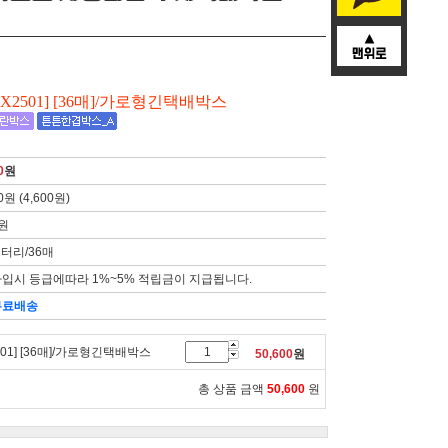
[BOX2501] [36매]/가로형긴택배박스
0
원
0원 (4,600원)
8원
로터리/36매
입시 등급에따라 1%~5% 적립금이 지급됩니다.
무료배송
2501] [36매]/가로형긴택배박스
50,600
원
총 상품 금액
50,600
원