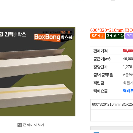
600*320*210mm 
판매가격
50,60
공급가(vat)
46,00
장당단가
1,27
골/가공/묶음
A골/
적립금
회원가
택배요금
택배
600*320*210mm [BOX
큰 이미지 보기