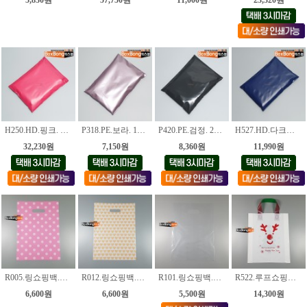
H250.HD.핑크. 50*60+4cm [100장]
P318.PE.보라. 18*25+4cm [100장]
P420.PE.검정. 20*28+4cm [100장]
H527.HD.다크블루. 27*36+4cm [100장]
32,230원
7,150원
8,360원
11,990원
R005.링쇼핑백.백색원 [4가지사이즈]
R012.링쇼핑백.하트 [4가지사이즈]
R101.링쇼핑백.투명 [6가지사이즈]
R522.루프쇼핑백.크리스마스 [2종]
6,600원
6,600원
5,500원
14,300원