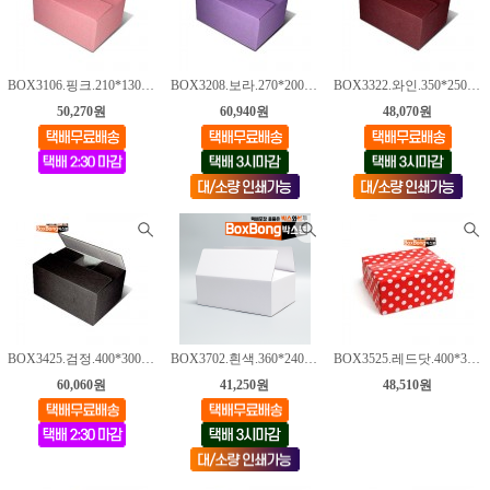
BOX3106.핑크.210*130*70mm [150매]
BOX3208.보라.270*200*130mm [100매]
BOX3322.와인.350*250*180mm [50매]
50,270원
60,940원
48,070원
BOX3425.검정.400*300*150mm [50매]
BOX3702.흰색.360*240*130mm [50매]
BOX3525.레드닷.400*300*200mm [35매]
60,060원
41,250원
48,510원