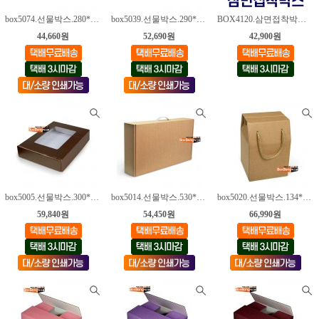
box5074.선물박스.280*120*90mm [50매]
box5039.선물박스.290*230*75mm [50매]
BOX4120.삼면접착박스.200*200*200mm [80매]
44,660원
52,690원
42,900원
box5005.선물박스.300*212*55mm [50매]
box5014.선물박스.530*300*100mm [30매]
box5020.선물박스.134*134*127mm [100매]
59,840원
54,450원
66,990원