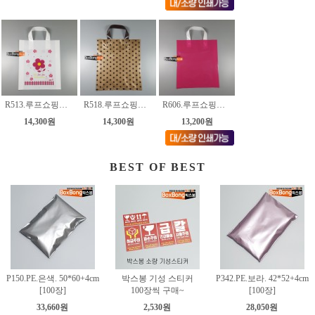
R513.루프쇼핑백.꽃 [3종]
R518.루프쇼핑백.밤색땡땡이 [3종]
R606.루프쇼핑백.진핑크 [3종]
14,300원
14,300원
13,200원
BEST OF BEST
P150.PE.은색. 50*60+4cm
박스봉 기성 스티커
P342.PE.보라. 42*52+4cm
[100장]
100장씩 구매~
[100장]
33,660원
2,530원
28,050원