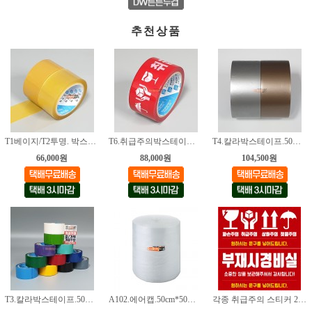
추천상품
T1베이지/T2투명. 박스테이프. 40M
T6.취급주의박스테이프.50mm*40M [취급주의]
T4.칼라박스테이프.50mm*40M [금색/은색]
66,000원
88,000원
104,500원
T3.칼라박스테이프.50mm*40M [13가지색상]
A102.에어캡.50cm*50M [2롤]
각종 취급주의 스티커 24종