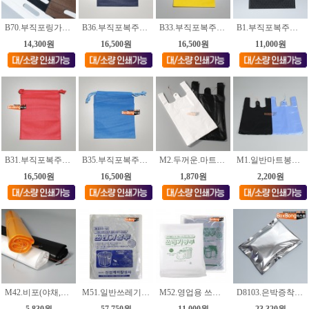
B70.부직포링가방.M4가공(70g) [색상.4종_각사이즈.2종]
B36.부직포복주머니.곤색 [사이즈.6종]
B33.부직포복주머니.노랑 [사이즈.6종]
B1.부직포복주머니.검정색 [사이즈.18종]
14,300원
16,500원
16,500원
11,000원
B31.부직포복주머니.빨강 [사이즈.6종]
B35.부직포복주머니.파랑 [사이즈.6종]
M2.두꺼운.마트봉투 [백유백/흑색] [각13가지사이즈]
M1.일반마트봉투 [청유백/흑색] [각6가지사이즈]
16,500원
16,500원
1,870원
2,200원
M42.비포(야채,쓰레기)봉투 [3가지사이즈]
M51.일반쓰레기봉투 [흑색/투명] [4가지사이즈]
M52.영업용 쓰레기봉투 [흑색/투명] [5가지사이즈]
D8103.은박증착.택배봉투 32*40+4cm
5,830원
57,750원
11,000원
23,320원