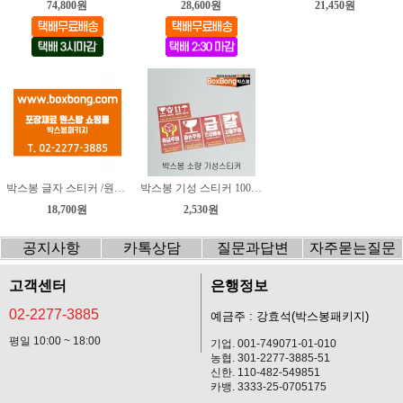
74,800원
28,600원
21,450원
박스봉 글자 스티커 /원하는 문구를 마음대로~/
박스봉 기성 스티커 100장씩 구매~
18,700원
2,530원
공지사항
카톡상담
질문과답변
자주묻는질문
고객센터
은행정보
02-2277-3885
예금주 : 강효석(박스봉패키지)
평일 10:00 ~ 18:00
기업. 001-749071-01-010
농협. 301-2277-3885-51
신한. 110-482-549851
카뱅. 3333-25-0705175