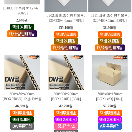
E318.OPP.투명 9*12+4cm
[200장]
J202.백색.종이안전봉투.
J211.백색.종이안전봉투.
2,640원
130*230+40mm [470장]
320*465+55mm [30장]
155,100원
38,500원
600*450*400mm
300*300*200mm
500*400*150mm
[BOX2508D] 12장/ DW골
[BOX1216D] [30매]
[BOX1463] [30매]
46,860원
42,790원
57,750원