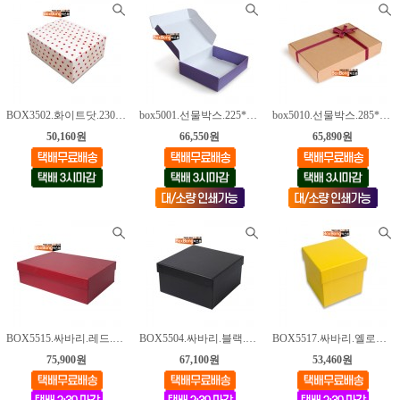
BOX3502.화이트닷.230*160*110mm [100매]
box5001.선물박스.225*180*75mm [100매]
box5010.선물박스.285*195*45mm [100매]
50,160원
66,550원
65,890원
BOX5515.싸바리.레드.300*200*80mm [10매]
BOX5504.싸바리.블랙.135*135*70mm [16매]
BOX5517.싸바리.옐로우.100*100*100mm [12매]
75,900원
67,100원
53,460원