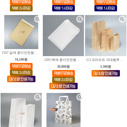
J107.갈색.종이안전봉투. 215*280+45mm [50장]
34,100원
J205.백색.종이안전봉투. 185*230+40mm [50장]
G3.크라프트 각대봉투 [4가지사이즈]
30,800원
3,300원