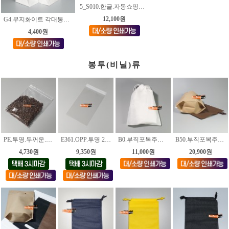
5_S010.한글.자동쇼핑백 [3가지사이즈]
12,100원
G4.무지화이트 각대봉투 [3가지사이즈]
4,400원
봉투(비닐)류
PE.투명.두꺼운.지퍼백(0.1) 23가지 사이즈
E361.OPP.투명 20*30+4cm [200장]
B0.부직포복주머니.흰색 [사이즈.18종]
B50.부직포복주머니.M4가공(70g) [색상.2종_각사이즈.5종]
4,730원
9,350원
11,000원
20,900원